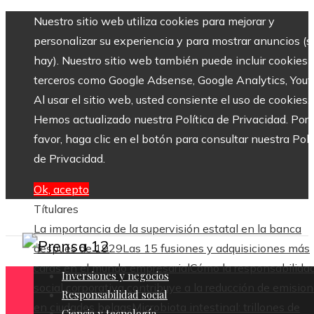
Nuestro sitio web utiliza cookies para mejorar y
personalizar su experiencia y para mostrar anuncios (si
hay). Nuestro sitio web también puede incluir cookies 
terceros como Google Adsense, Google Analytics, Yout
Al usar el sitio web, usted consiente el uso de cookies.
Hemos actualizado nuestra Política de Privacidad. Por
favor, haga clic en el botón para consultar nuestra Polí
de Privacidad.
Ok, acepto
Títulares
La importancia de la supervisión estatal en la banca
después de 1929
Las 15 fusiones y adquisiciones más
caras en el mundo empresarial
Cómo la responsabilida
Inversiones y negocios
social corporativa contribuye a la reducción de emisio
Responsabilidad social
en ciudades belgas
Microbiota intestinal: trillones de
Ciencia y tecnología