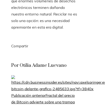
que enormes volúmenes de desechos
electrónicos terminen dañando
nuestro entorno natural. Reciclar no es
solo una opción: es una necesidad
apremiante en esta era digital.
Compartir
Facebook
Twitter
LinkedIn
Pinterest
Stumbleupon
Email
Por Otilia Adame Luevano
Publicación anterior
Fractal del precio
de Bitcoin advierte sobre una trampa