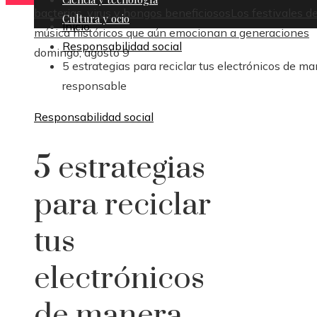
bacterias, virus y hongos beneficiosos
Los festivales d
Cultura y ocio
Inicio
música históricos que aún emocionan a generaciones
Responsabilidad social
domingo, agosto 9
5 estrategias para reciclar tus electrónicos de m
responsable
Responsabilidad social
5 estrategias
para reciclar
tus
electrónicos
de manera