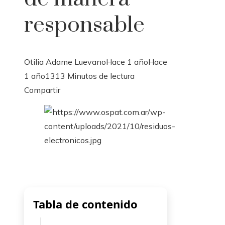
responsable
Otilia Adame Luevano
Hace 1 año
Hace
1 año
131
3 Minutos de lectura
Facebook
Twitter
LinkedIn
Pinterest
Stumbleupon
Email
Compartir
Tabla de contenido