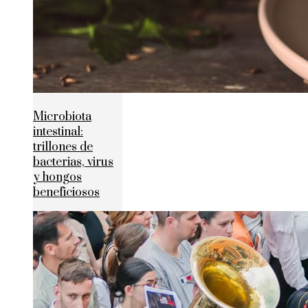
Microbiota
intestinal:
trillones de
bacterias, virus
y hongos
beneficiosos