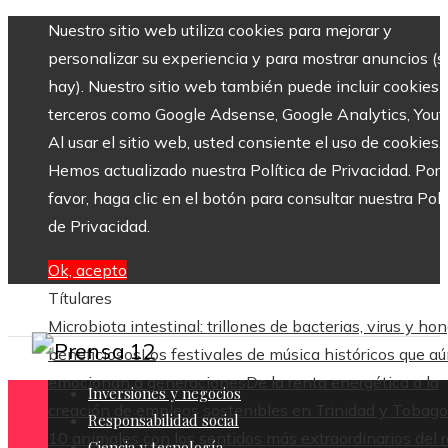
Nuestro sitio web utiliza cookies para mejorar y
personalizar su experiencia y para mostrar anuncios (si
hay). Nuestro sitio web también puede incluir cookies 
terceros como Google Adsense, Google Analytics, Yout
Al usar el sitio web, usted consiente el uso de cookies.
Hemos actualizado nuestra Política de Privacidad. Por
favor, haga clic en el botón para consultar nuestra Polí
de Privacidad.
Ok, acepto
Títulares
Microbiota intestinal: trillones de bacterias, virus y ho
beneficiosos
Los festivales de música históricos que a
emocionan a generaciones
De la renta energética a la
Inversiones y negocios
creación de empleos sostenibles en Trinidad y Tobago
Responsabilidad social
10 animales con los sentidos más extraordinarios del 
Ciencia y tecnología