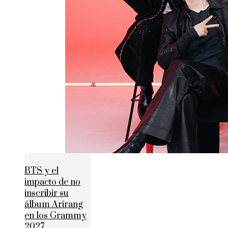
BTS y el
impacto de no
inscribir su
álbum Arirang
en los Grammy
2027