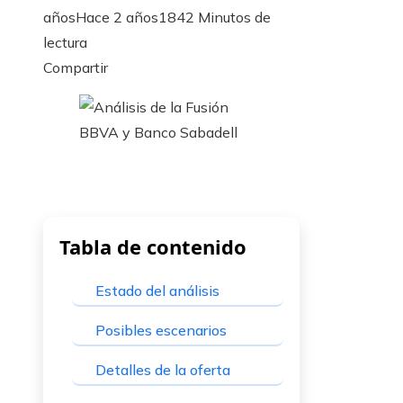
años
Hace 2 años
184
2 Minutos de
lectura
Facebook
Twitter
LinkedIn
Pinterest
Stumbleupon
Email
Compartir
Tabla de contenido
Estado del análisis
Posibles escenarios
Detalles de la oferta