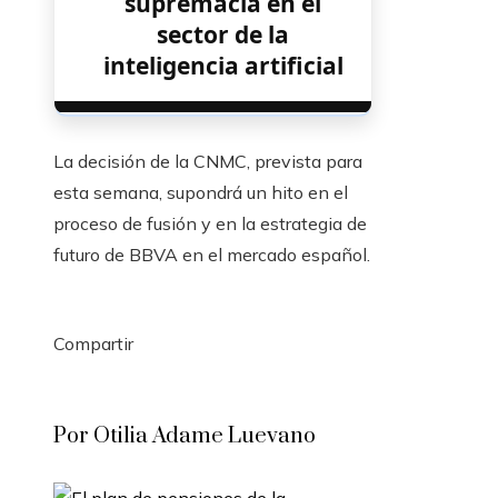
supremacía en el
sector de la
inteligencia artificial
La decisión de la CNMC, prevista para
esta semana, supondrá un hito en el
proceso de fusión y en la estrategia de
futuro de BBVA en el mercado español.
Compartir
Facebook
Twitter
LinkedIn
Pinterest
Stumbleupon
Email
Por Otilia Adame Luevano