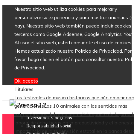
Nuestro sitio web utiliza cookies para mejorar y
personalizar su experiencia y para mostrar anuncios (si
hay). Nuestro sitio web también puede incluir cookies 
terceros como Google Adsense, Google Analytics, Yout
Al usar el sitio web, usted consiente el uso de cookies.
Hemos actualizado nuestra Política de Privacidad. Por
favor, haga clic en el botón para consultar nuestra Polí
de Privacidad.
Ok, acepto
Títulares
Los festivales de música históricos que aún emocionan
generaciones
Los 10 animales con los sentidos más
extraordinarios del reino animal
El impacto de la jornad
Inversiones y negocios
laboral de ocho horas en la productividad y el bienesta
Responsabilidad social
importancia de la supervisión estatal en la banca des
Ciencia y tecnología