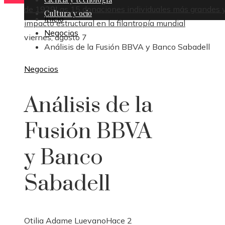
de 1929
Las 15 donaciones individuales más grandes y
Cultura y ocio
Inicio
impacto estructural en la filantropía mundial
Negocios
viernes, agosto 7
Análisis de la Fusión BBVA y Banco Sabadell
Negocios
Análisis de la
Fusión BBVA
y Banco
Sabadell
Otilia Adame Luevano
Hace 2