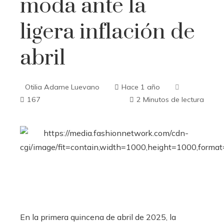
moda ante la
ligera inflación de
abril
Otilia Adame Luevano
Hace 1 año
167
2 Minutos de lectura
ebook
ter
edIn
En la primera quincena de abril de 2025, la