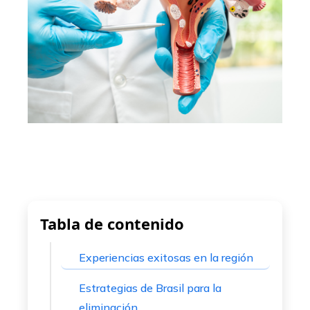
ter
edIn
erest
mbleupon
l
Tabla de contenido
Experiencias exitosas en la región
Estrategias de Brasil para la
eliminación