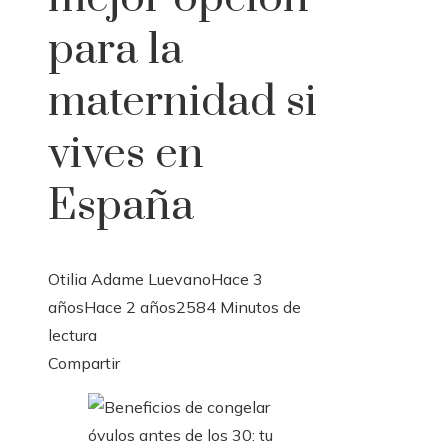
para la
maternidad si
vives en
España
Otilia Adame Luevano
Hace 3
años
Hace 2 años
258
4 Minutos de
lectura
Facebook
Twitter
LinkedIn
Pinterest
Stumbleupon
Email
Compartir