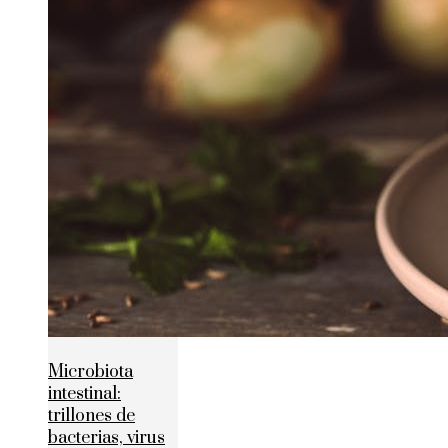
Microbiota
intestinal:
trillones de
bacterias, virus