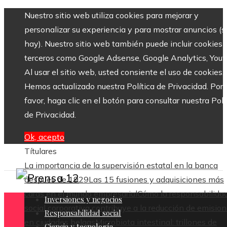
Nuestro sitio web utiliza cookies para mejorar y
personalizar su experiencia y para mostrar anuncios (si
hay). Nuestro sitio web también puede incluir cookies 
terceros como Google Adsense, Google Analytics, Yout
Al usar el sitio web, usted consiente el uso de cookies.
Hemos actualizado nuestra Política de Privacidad. Por
favor, haga clic en el botón para consultar nuestra Polí
de Privacidad.
Ok, acepto
Títulares
La importancia de la supervisión estatal en la banca
después de 1929
Las 15 fusiones y adquisiciones más
caras en el mundo empresarial
Cómo la responsabilida
Inversiones y negocios
social corporativa contribuye a la reducción de emisio
Responsabilidad social
en ciudades belgas
Microbiota intestinal: trillones de
Ciencia y tecnología