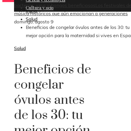
bacterias, virus y hongos beneficiosos
Los festivales d
Cultura y ocio
Inicio
música históricos que aún emocionan a generaciones
Salud
domingo, agosto 9
Beneficios de congelar óvulos antes de los 30: tu
mejor opción para la maternidad si vives en Esp
Salud
Beneficios de
congelar
óvulos antes
de los 30: tu
mejor opción