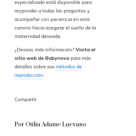
especializado está disponible para
responder a todas las preguntas y
acompañar con paciencia en este
camino hacia asegurar el sueño de la
maternidad deseada.
¿Deseas más información?
Visita el
sitio web de Babynova
para más
detalles sobre sus
métodos de
reproducción
.
Compartir
Facebook
Twitter
LinkedIn
Pinterest
Stumbleupon
Email
Por Otilia Adame Luevano