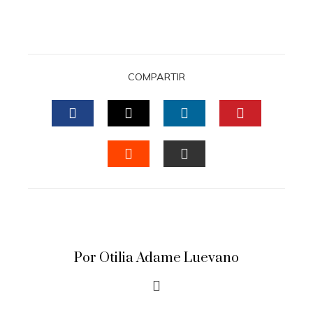
COMPARTIR
FACEBOOK
TWITTER
LINKEDIN
PINTERES
STUMBLEUPON
EMAIL
Por Otilia Adame Luevano