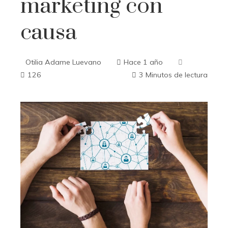
marketing con
causa
Otilia Adame Luevano
Hace 1 año
126
3 Minutos de lectura
ebook
ter
edIn
erest