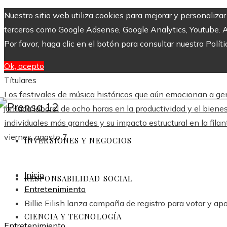
Nuestro sitio web utiliza cookies para mejorar y personaliza
terceros como Google Adsense, Google Analytics, Youtube. Al 
Por favor, haga clic en el botón para consultar nuestra Políti
Ok, acepto
Títulares
Los festivales de música históricos que aún emocionan a g
jornada laboral de ocho horas en la productividad y el biene
individuales más grandes y su impacto estructural en la fila
viernes, agosto 7
INVERSIONES Y NEGOCIOS
Inicio
RESPONSABILIDAD SOCIAL
Entretenimiento
Billie Eilish lanza campaña de registro para votar y a
CIENCIA Y TECNOLOGÍA
Entretenimiento