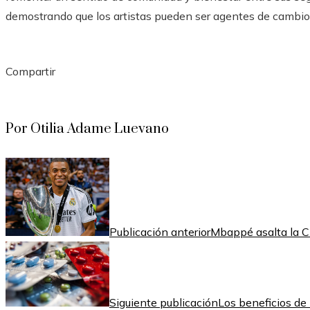
demostrando que los artistas pueden ser agentes de cambio 
Compartir
Facebook
Twitter
LinkedIn
Pinterest
Stumbleupon
Email
Por Otilia Adame Luevano
Publicación anterior
Mbappé asalta la C
Siguiente publicación
Los beneficios de 