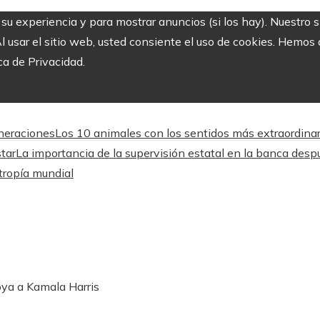
r su experiencia y para mostrar anuncios (si los hay). Nuestro 
usar el sitio web, usted consiente el uso de cookies. Hemos a
ca de Privacidad.
eneraciones
Los 10 animales con los sentidos más extraordinar
star
La importancia de la supervisión estatal en la banca des
ntropía mundial
poya a Kamala Harris