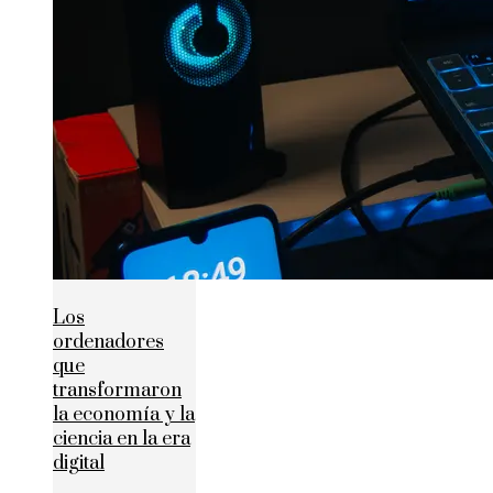
Los
ordenadores
que
transformaron
la economía y la
ciencia en la era
digital