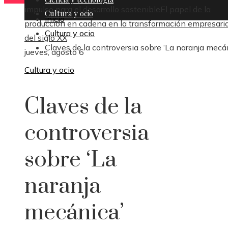
impulso para el desarrollo sostenible
El papel de la
Cultura y ocio
Inicio
producción en cadena en la transformación empresaria
Cultura y ocio
del siglo XX
Claves de la controversia sobre ‘La naranja mecá
jueves, agosto 6
Cultura y ocio
Claves de la
controversia
sobre ‘La
naranja
mecánica’