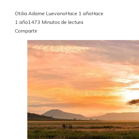
Otilia Adame Luevano
Hace 1 año
Hace
1 año
147
3 Minutos de lectura
Facebook
Twitter
LinkedIn
Pinterest
Stumbleupon
Email
Compartir