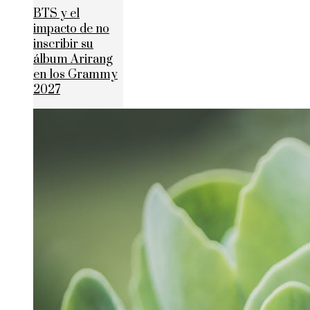
BTS y el
impacto de no
inscribir su
álbum Arirang
en los Grammy
2027