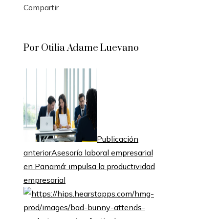
Compartir
Facebook
Twitter
LinkedIn
Pinterest
Stumbleupon
Email
Por Otilia Adame Luevano
Publicación
anterior
Asesoría laboral empresarial
en Panamá: impulsa la productividad
empresarial