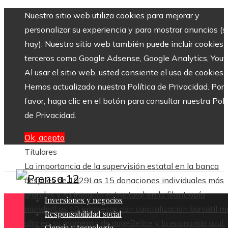
Nuestro sitio web utiliza cookies para mejorar y
personalizar su experiencia y para mostrar anuncios (si
hay). Nuestro sitio web también puede incluir cookies 
terceros como Google Adsense, Google Analytics, Yout
Al usar el sitio web, usted consiente el uso de cookies.
Hemos actualizado nuestra Política de Privacidad. Por
favor, haga clic en el botón para consultar nuestra Polí
de Privacidad.
Ok, acepto
Títulares
La importancia de la supervisión estatal en la banca
después de 1929
Las 15 donaciones individuales más
grandes y su impacto estructural en la filantropía
Inversiones y negocios
mundial
Las 10 empresas con capitalización bursátil m
Responsabilidad social
alta en su momento de auge
Belice y la economía azul:
Ciencia y tecnología