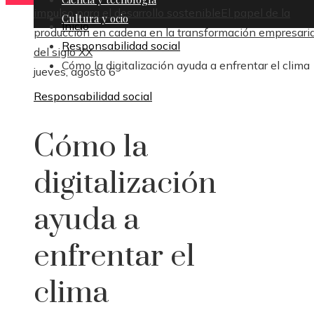
impulso para el desarrollo sostenible
El papel de la
Cultura y ocio
Inicio
producción en cadena en la transformación empresaria
Responsabilidad social
del siglo XX
Cómo la digitalización ayuda a enfrentar el clima
jueves, agosto 6
Responsabilidad social
Cómo la
digitalización
ayuda a
enfrentar el
clima