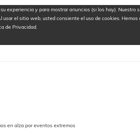
r su experiencia y para mostrar anuncios (si los hay). Nuestro 
usar el sitio web, usted consiente el uso de cookies. Hemos a
ca de Privacidad.
ecios en alza por eventos extremos