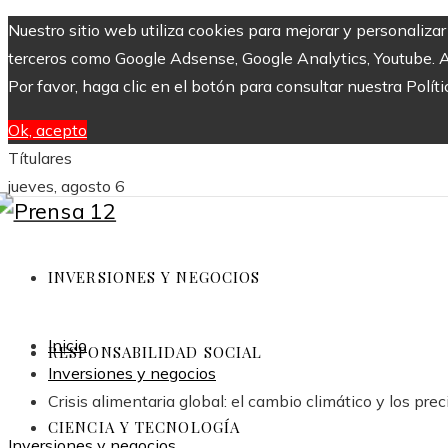
Nuestro sitio web utiliza cookies para mejorar y personaliza
terceros como Google Adsense, Google Analytics, Youtube. Al 
Por favor, haga clic en el botón para consultar nuestra Políti
Ok, acepto
Títulares
jueves, agosto 6
INVERSIONES Y NEGOCIOS
Inicio
RESPONSABILIDAD SOCIAL
Inversiones y negocios
Crisis alimentaria global: el cambio climático y los pr
CIENCIA Y TECNOLOGÍA
Inversiones y negocios