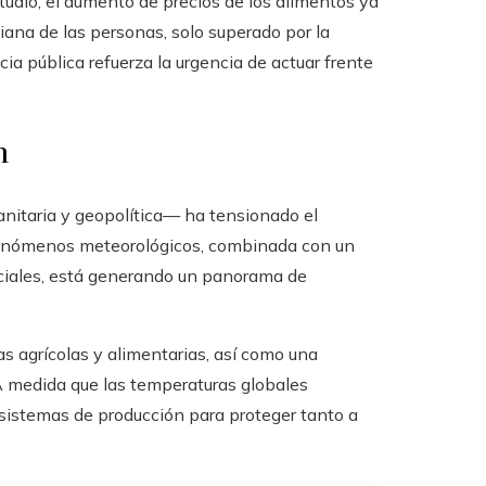
udio, el aumento de precios de los alimentos ya
iana de las personas, solo superado por la
ia pública refuerza la urgencia de actuar frente
n
anitaria y geopolítica— ha tensionado el
r fenómenos meteorológicos, combinada con un
rciales, está generando un panorama de
s agrícolas y alimentarias, así como una
. A medida que las temperaturas globales
sistemas de producción para proteger tanto a