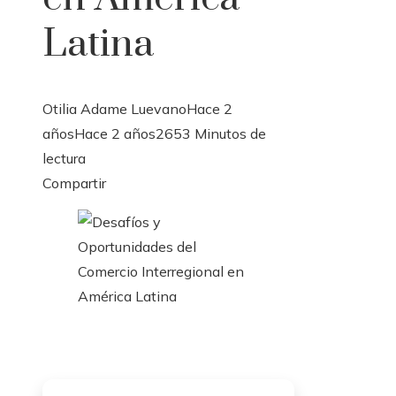
Latina
Otilia Adame Luevano
Hace 2
años
Hace 2 años
265
3 Minutos de
lectura
Facebook
Twitter
LinkedIn
Pinterest
Stumbleupon
Email
Compartir