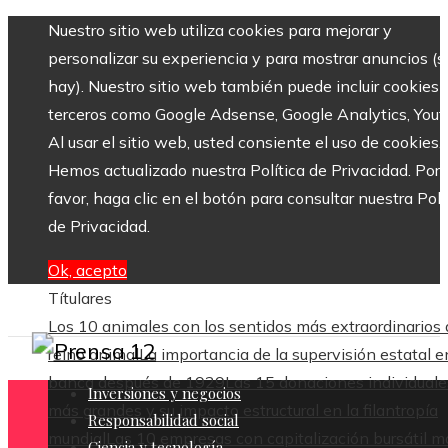
Nuestro sitio web utiliza cookies para mejorar y
personalizar su experiencia y para mostrar anuncios (si
hay). Nuestro sitio web también puede incluir cookies 
terceros como Google Adsense, Google Analytics, Yout
Al usar el sitio web, usted consiente el uso de cookies.
Hemos actualizado nuestra Política de Privacidad. Por
favor, haga clic en el botón para consultar nuestra Polí
de Privacidad.
Ok, acepto
Títulares
Los 10 animales con los sentidos más extraordinarios 
reino animal
La importancia de la supervisión estatal e
banca después de 1929
Las 15 donaciones individuale
Inversiones y negocios
más grandes y su impacto estructural en la filantropía
Responsabilidad social
mundial
Las 10 empresas con capitalización bursátil m
Ciencia y tecnología