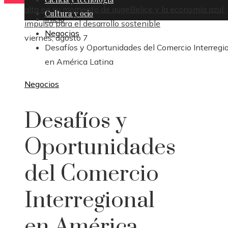
alta en su momento de auge
Belice y la economía azul:
Cultura y ocio
Inicio
impulso para el desarrollo sostenible
Negocios
viernes, agosto 7
Desafíos y Oportunidades del Comercio Interregi
en América Latina
Negocios
Desafíos y
Oportunidades
del Comercio
Interregional
en América