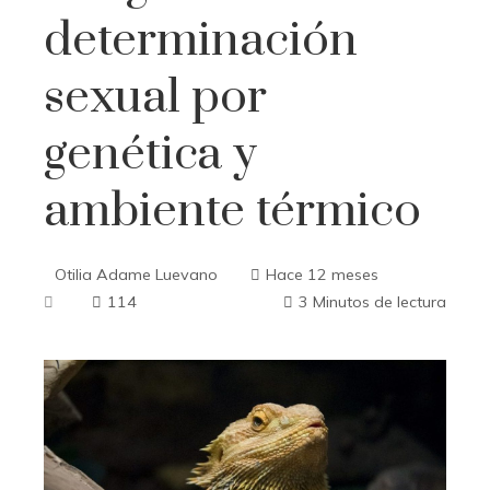
determinación
sexual por
genética y
ambiente térmico
Otilia Adame Luevano
Hace 12 meses
114
3 Minutos de lectura
ebook
ter