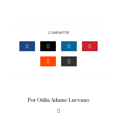
COMPARTIR
FACEBOOK
TWITTER
LINKEDIN
PINTERES
STUMBLEUPON
EMAIL
Por Otilia Adame Luevano