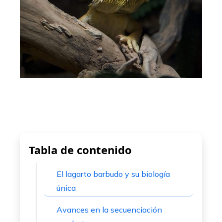
edIn
erest
mbleupon
l
Tabla de contenido
El lagarto barbudo y su biología
única
Avances en la secuenciación