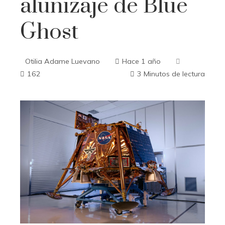
alunizaje de Blue
Ghost
Otilia Adame Luevano
Hace 1 año
162
3 Minutos de lectura
ebook
ter
edIn
erest