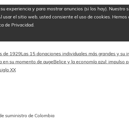
r su experiencia y para mostrar anuncios (si los hay). Nuestro 
usar el sitio web, usted consiente el uso de cookies. Hemos a
ca de Privacidad.
és de 1929
Las 15 donaciones individuales más grandes y su imp
lta en su momento de auge
Belice y la economía azul: impulso p
siglo XX
 de suministro de Colombia