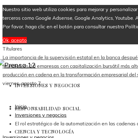
Nuestro sitio web utiliza cookies para mejorar y personaliza
terceros como Google Adsense, Google Analytics, Youtube. Al 
Por favor, haga clic en el botón para consultar nuestra Políti
Ok, acepto
Títulares
La importancia de la supervisión estatal en la banca despu
mundial
Las 10 empresas con capitalización bursátil más a
producción en cadena en la transformación empresarial del 
viernes, agosto 7
INVERSIONES Y NEGOCIOS
Inicio
RESPONSABILIDAD SOCIAL
Inversiones y negocios
El rol estratégico de la automatización en las cadenas
CIENCIA Y TECNOLOGÍA
Inversiones y negocios