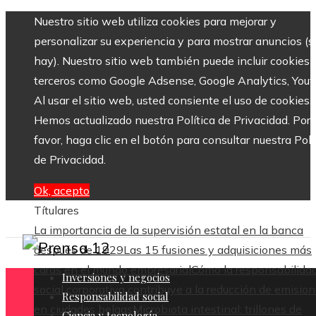
Nuestro sitio web utiliza cookies para mejorar y
personalizar su experiencia y para mostrar anuncios (si
hay). Nuestro sitio web también puede incluir cookies 
terceros como Google Adsense, Google Analytics, Yout
Al usar el sitio web, usted consiente el uso de cookies.
Hemos actualizado nuestra Política de Privacidad. Por
favor, haga clic en el botón para consultar nuestra Polí
de Privacidad.
Ok, acepto
Títulares
La importancia de la supervisión estatal en la banca
después de 1929
Las 15 fusiones y adquisiciones más
caras en el mundo empresarial
Cómo la responsabilida
Inversiones y negocios
social corporativa contribuye a la reducción de emisio
Responsabilidad social
en ciudades belgas
Microbiota intestinal: trillones de
Ciencia y tecnología