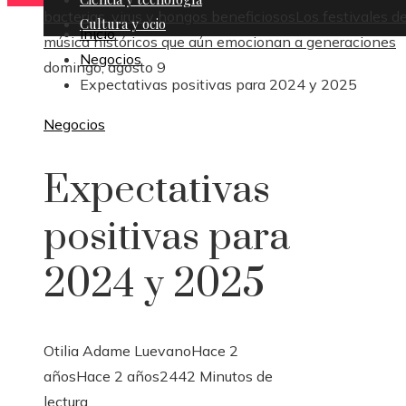
bacterias, virus y hongos beneficiosos
Los festivales d
Cultura y ocio
Inicio
música históricos que aún emocionan a generaciones
Negocios
domingo, agosto 9
Expectativas positivas para 2024 y 2025
Negocios
Expectativas
positivas para
2024 y 2025
Otilia Adame Luevano
Hace 2
años
Hace 2 años
244
2 Minutos de
lectura