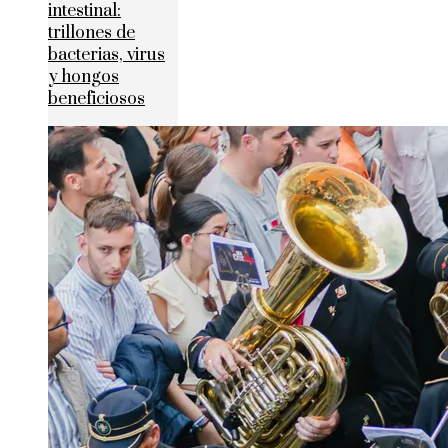
intestinal:
trillones de
bacterias, virus
y hongos
beneficiosos