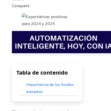
Facebook
Twitter
LinkedIn
Pinterest
Stumbleupon
Email
Compartir
Tabla de contenido
Importancia de los fondos
europeos