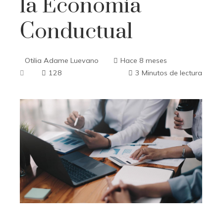
la Economía
Conductual
Otilia Adame Luevano
Hace 8 meses
128
3 Minutos de lectura
ebook
ter
edIn
erest