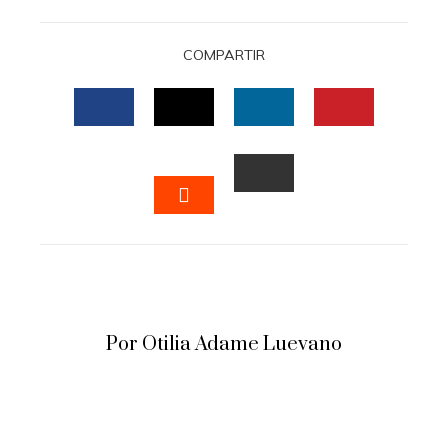
COMPARTIR
FACEBOOK
TWITTER
LINKEDIN
PINTERES
EMAIL
STUMBLEUPON
Por Otilia Adame Luevano