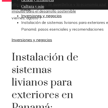
alta en su momento de auge
Belice y la economía azul:
Cultura y ocio
Inicio
impulso para el desarrollo sostenible
Inversiones y negocios
viernes, agosto 7
Instalación de sistemas livianos para exteriores 
Panamá: pasos esenciales y recomendaciones
Inversiones y negocios
Instalación de
sistemas
livianos para
exteriores en
Panamá: