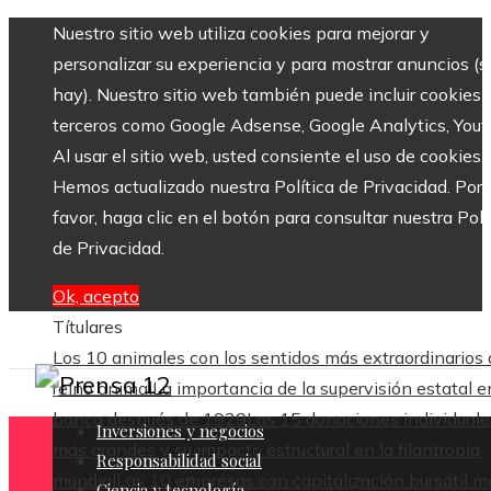
Nuestro sitio web utiliza cookies para mejorar y
personalizar su experiencia y para mostrar anuncios (si
hay). Nuestro sitio web también puede incluir cookies 
terceros como Google Adsense, Google Analytics, Yout
Al usar el sitio web, usted consiente el uso de cookies.
Hemos actualizado nuestra Política de Privacidad. Por
favor, haga clic en el botón para consultar nuestra Polí
de Privacidad.
Ok, acepto
Títulares
Los 10 animales con los sentidos más extraordinarios 
reino animal
La importancia de la supervisión estatal e
banca después de 1929
Las 15 donaciones individuale
Inversiones y negocios
más grandes y su impacto estructural en la filantropía
Responsabilidad social
mundial
Las 10 empresas con capitalización bursátil m
Ciencia y tecnología