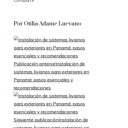
Facebook
Twitter
LinkedIn
Pinterest
Stumbleupon
Email
Por Otilia Adame Luevano
Publicación anterior
Instalación de
sistemas livianos para exteriores en
Panamá: pasos esenciales y
recomendaciones
Siguiente publicación
Instalación de
sistemas livianos para exteriores en