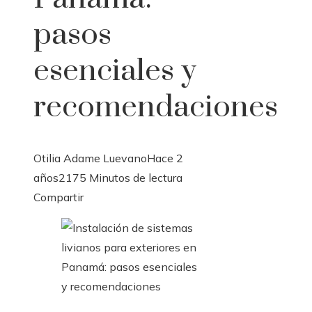
pasos
esenciales y
recomendaciones
Otilia Adame Luevano
Hace 2
años
217
5 Minutos de lectura
Facebook
Twitter
LinkedIn
Pinterest
Stumbleupon
Email
Compartir