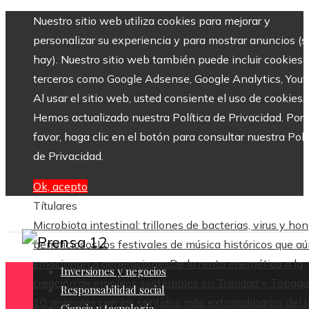
Nuestro sitio web utiliza cookies para mejorar y
personalizar su experiencia y para mostrar anuncios (si
hay). Nuestro sitio web también puede incluir cookies 
terceros como Google Adsense, Google Analytics, Yout
Al usar el sitio web, usted consiente el uso de cookies.
Hemos actualizado nuestra Política de Privacidad. Por
favor, haga clic en el botón para consultar nuestra Polí
de Privacidad.
Ok, acepto
Títulares
Microbiota intestinal: trillones de bacterias, virus y ho
beneficiosos
Los festivales de música históricos que a
emocionan a generaciones
De la renta energética a la
Inversiones y negocios
creación de empleos sostenibles en Trinidad y Tobago
Responsabilidad social
10 animales con los sentidos más extraordinarios del 
Ciencia y tecnología