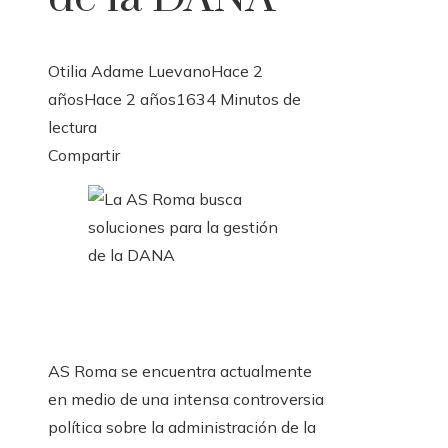
Otilia Adame Luevano
Hace 2
años
Hace 2 años
163
4 Minutos de
lectura
Facebook
Twitter
LinkedIn
Pinterest
Stumbleupon
Email
Compartir
AS Roma se encuentra actualmente
en medio de una intensa controversia
política sobre la administración de la