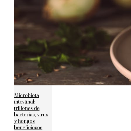
Microbiota
intestinal:
trillones de
bacterias, virus
y hongos
beneficiosos