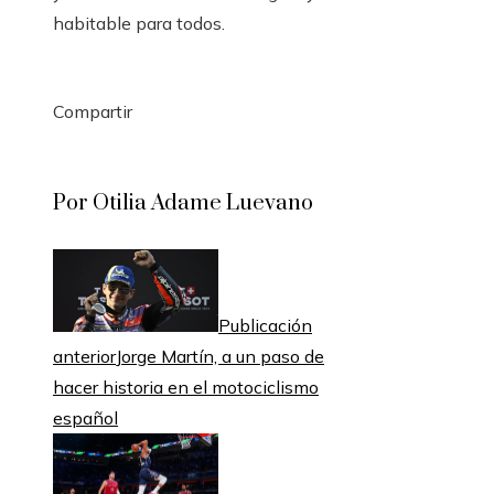
habitable para todos.
Compartir
Facebook
Twitter
LinkedIn
Pinterest
Stumbleupon
Email
Por Otilia Adame Luevano
Publicación
anterior
Jorge Martín, a un paso de
hacer historia en el motociclismo
español