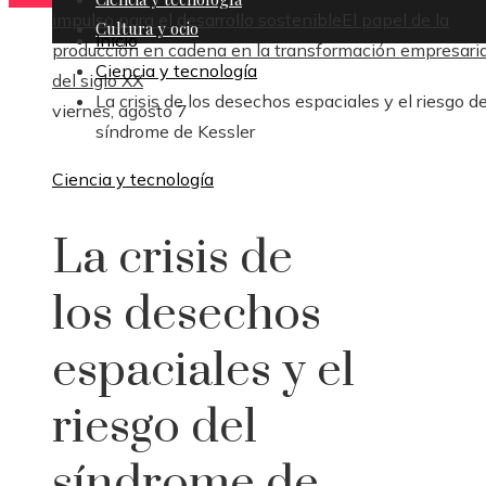
impulso para el desarrollo sostenible
El papel de la
Cultura y ocio
Inicio
producción en cadena en la transformación empresaria
Ciencia y tecnología
del siglo XX
La crisis de los desechos espaciales y el riesgo de
viernes, agosto 7
síndrome de Kessler
Ciencia y tecnología
La crisis de
los desechos
espaciales y el
riesgo del
síndrome de