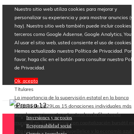
Nuestro sitio web utiliza cookies para mejorar y
personalizar su experiencia y para mostrar anuncios (si
hay). Nuestro sitio web también puede incluir cookies 
terceros como Google Adsense, Google Analytics, Yout
Al usar el sitio web, usted consiente el uso de cookies.
Hemos actualizado nuestra Política de Privacidad. Por
favor, haga clic en el botón para consultar nuestra Polí
de Privacidad.
Ok, acepto
Títulares
La importancia de la supervisión estatal en la banca
después de 1929
Las 15 donaciones individuales más
grandes y su impacto estructural en la filantropía
Inversiones y negocios
mundial
Las 10 empresas con capitalización bursátil m
Responsabilidad social
alta en su momento de auge
Belice y la economía azul:
Ciencia y tecnología