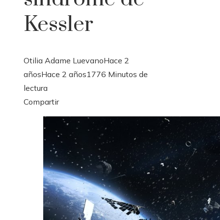
Kessler
Otilia Adame Luevano
Hace 2
años
Hace 2 años
177
6 Minutos de
lectura
Facebook
Twitter
LinkedIn
Pinterest
Stumbleupon
Email
Compartir