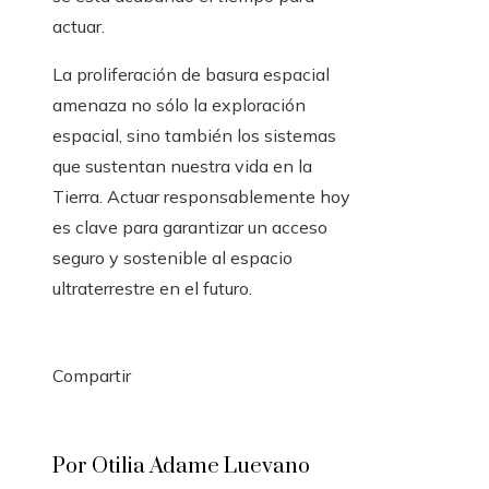
actuar.
La proliferación de basura espacial
amenaza no sólo la exploración
espacial, sino también los sistemas
que sustentan nuestra vida en la
Tierra. Actuar responsablemente hoy
es clave para garantizar un acceso
seguro y sostenible al espacio
ultraterrestre en el futuro.
Compartir
Facebook
Twitter
LinkedIn
Pinterest
Stumbleupon
Email
Por Otilia Adame Luevano