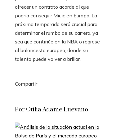
ofrecer un contrato acorde al que
podría conseguir Micic en Europa. La
próxima temporada será crucial para
determinar el rumbo de su carrera, ya
sea que continúe en la NBA o regrese
al baloncesto europeo, donde su
talento puede volver a brillar.
Compartir
Facebook
Twitter
LinkedIn
Pinterest
Stumbleupon
Email
Por Otilia Adame Luevano