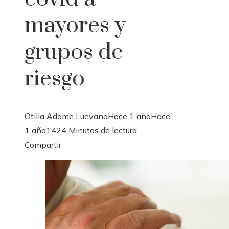
mayores y
grupos de
riesgo
Otilia Adame Luevano
Hace 1 año
Hace
1 año
142
4 Minutos de lectura
Facebook
Twitter
LinkedIn
Pinterest
Stumbleupon
Email
Compartir