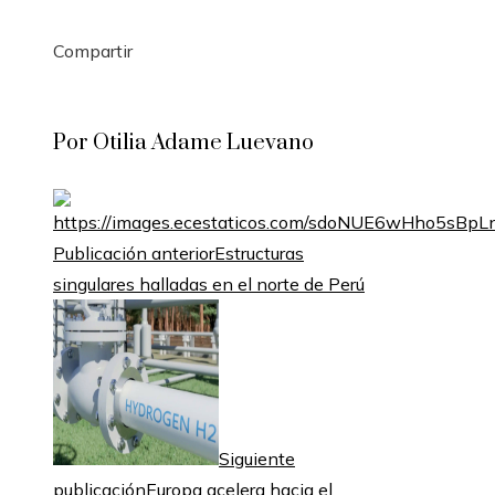
Compartir
Facebook
Twitter
LinkedIn
Pinterest
Stumbleupon
Email
Por Otilia Adame Luevano
Publicación anterior
Estructuras
singulares halladas en el norte de Perú
Siguiente
publicación
Europa acelera hacia el