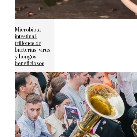
Microbiota
intestinal:
trillones de
bacterias, virus
y hongos
beneficiosos