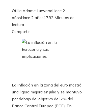
Otilia Adame Luevano
Hace 2
años
Hace 2 años
178
2 Minutos de
lectura
Facebook
Twitter
LinkedIn
Pinterest
Stumbleupon
Email
Compartir
La inflación en la zona del euro mostró
una ligera mejora en julio y se mantuvo
por debajo del objetivo del 2% del
Banco Central Europeo (BCE). En