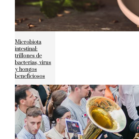
Microbiota
intestinal:
trillones de
bacterias, virus
y hongos
beneficiosos