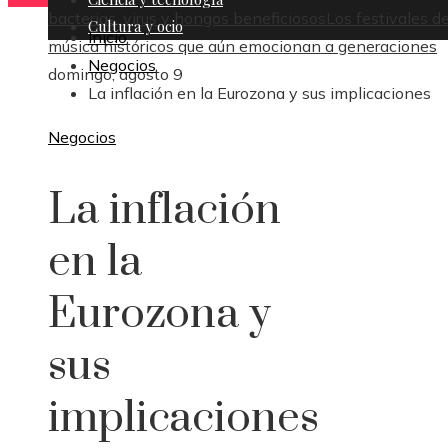
bacterias, virus y hongos beneficiosos
Los festivales d
Cultura y ocio
Inicio
música históricos que aún emocionan a generaciones
Negocios
domingo, agosto 9
La inflación en la Eurozona y sus implicaciones
Negocios
La inflación
en la
Eurozona y
sus
implicaciones