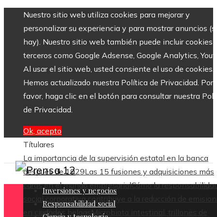
Nuestro sitio web utiliza cookies para mejorar y
personalizar su experiencia y para mostrar anuncios (si
hay). Nuestro sitio web también puede incluir cookies 
terceros como Google Adsense, Google Analytics, Yout
Al usar el sitio web, usted consiente el uso de cookies.
Hemos actualizado nuestra Política de Privacidad. Por
favor, haga clic en el botón para consultar nuestra Polí
de Privacidad.
Ok, acepto
Títulares
La importancia de la supervisión estatal en la banca
después de 1929
Las 15 fusiones y adquisiciones más
caras en el mundo empresarial
Cómo la responsabilida
Inversiones y negocios
social corporativa contribuye a la reducción de emisio
Responsabilidad social
en ciudades belgas
Microbiota intestinal: trillones de
Ciencia y tecnología