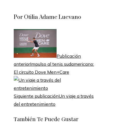
Facebook
Twitter
LinkedIn
Pinterest
Stumbleupon
Email
Por Otilia Adame Luevano
Publicación
anterior
Impulso al tenis sudamericano:
El circuito Dove Men+Care
Siguiente publicación
Un viaje a través
del entretenimiento
También Te Puede Gustar