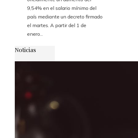
9,54% en el salario mínimo del
país mediante un decreto firmado
el martes. A partir del 1 de
enero...
Noticias