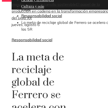
impulso para el desarrollo sostenible
El papel de la
Cultura y ocio
Inicio
producción en cadena en la transformación empresaria
Responsabilidad social
del siglo XX
La meta de reciclaje global de Ferrero se acelera 
jueves, agosto 6
las 5R
Responsabilidad social
La meta de
reciclaje
global de
Ferrero se
acelera con