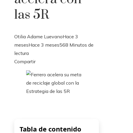
las 5R
Otilia Adame Luevano
Hace 3
meses
Hace 3 meses
56
8 Minutos de
lectura
Facebook
Twitter
LinkedIn
Pinterest
Stumbleupon
Email
Compartir
Tabla de contenido