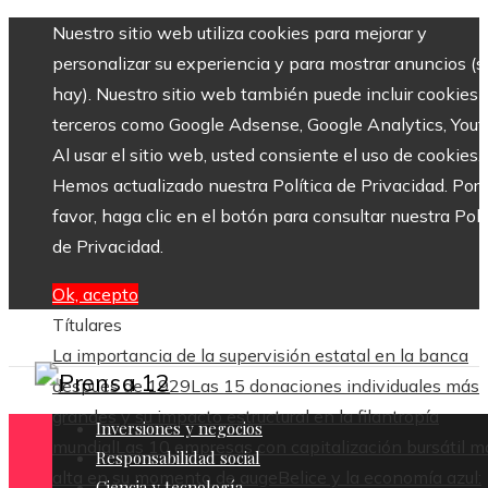
Nuestro sitio web utiliza cookies para mejorar y
personalizar su experiencia y para mostrar anuncios (si
hay). Nuestro sitio web también puede incluir cookies 
terceros como Google Adsense, Google Analytics, Yout
Al usar el sitio web, usted consiente el uso de cookies.
Hemos actualizado nuestra Política de Privacidad. Por
favor, haga clic en el botón para consultar nuestra Polí
de Privacidad.
Ok, acepto
Títulares
La importancia de la supervisión estatal en la banca
después de 1929
Las 15 donaciones individuales más
grandes y su impacto estructural en la filantropía
Inversiones y negocios
mundial
Las 10 empresas con capitalización bursátil m
Responsabilidad social
alta en su momento de auge
Belice y la economía azul:
Ciencia y tecnología