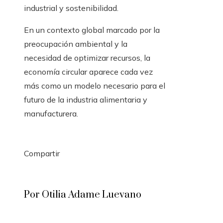
industrial y sostenibilidad.
En un contexto global marcado por la
preocupación ambiental y la
necesidad de optimizar recursos, la
economía circular aparece cada vez
más como un modelo necesario para el
futuro de la industria alimentaria y
manufacturera.
Compartir
Facebook
Twitter
LinkedIn
Pinterest
Stumbleupon
Email
Por Otilia Adame Luevano