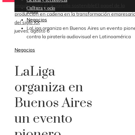
impulso para el desarrollo sostenible
El papel de la
Cultura y ocio
Inicio
producción en cadena en la transformación empresaria
Negocios
del siglo XX
LaLiga organiza en Buenos Aires un evento pion
jueves, agosto 6
contra la piratería audiovisual en Latinoamérica
Negocios
LaLiga
organiza en
Buenos Aires
un evento
pionero