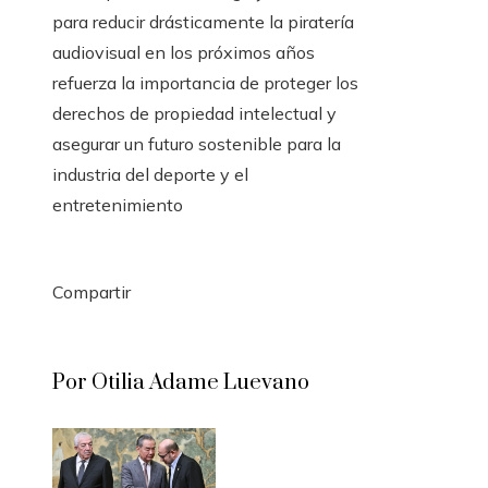
para reducir drásticamente la piratería
audiovisual en los próximos años
refuerza la importancia de proteger los
derechos de propiedad intelectual y
asegurar un futuro sostenible para la
industria del deporte y el
entretenimiento
Compartir
Facebook
Twitter
LinkedIn
Pinterest
Stumbleupon
Email
Por Otilia Adame Luevano