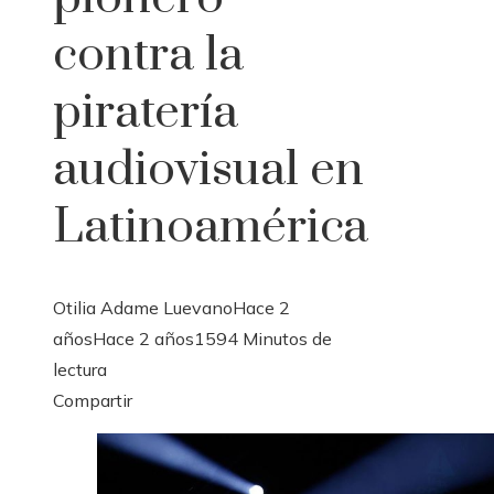
contra la
piratería
audiovisual en
Latinoamérica
Otilia Adame Luevano
Hace 2
años
Hace 2 años
159
4 Minutos de
lectura
Facebook
Twitter
LinkedIn
Pinterest
Stumbleupon
Email
Compartir