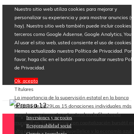
Nuestro sitio web utiliza cookies para mejorar y
personalizar su experiencia y para mostrar anuncios (si
hay). Nuestro sitio web también puede incluir cookies 
terceros como Google Adsense, Google Analytics, Yout
Al usar el sitio web, usted consiente el uso de cookies.
Hemos actualizado nuestra Política de Privacidad. Por
favor, haga clic en el botón para consultar nuestra Polí
de Privacidad.
Ok, acepto
Títulares
La importancia de la supervisión estatal en la banca
después de 1929
Las 15 donaciones individuales más
grandes y su impacto estructural en la filantropía
Inversiones y negocios
mundial
Las 10 empresas con capitalización bursátil m
Responsabilidad social
alta en su momento de auge
Belice y la economía azul:
Ciencia y tecnología