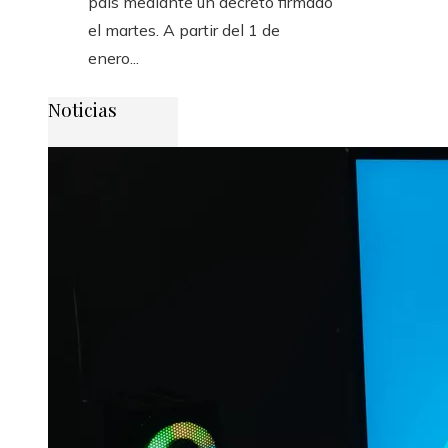
país mediante un decreto firmado
el martes. A partir del 1 de
enero...
Noticias