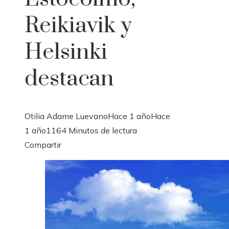
Reikiavik y
Helsinki
destacan
Otilia Adame Luevano
Hace 1 año
Hace
1 año
116
4 Minutos de lectura
Facebook
Twitter
LinkedIn
Pinterest
Stumbleupon
Email
Compartir