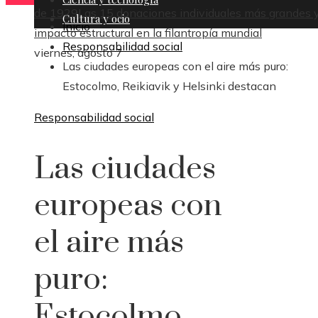
de 1929
Las 15 donaciones individuales más grandes y
Cultura y ocio
Inicio
impacto estructural en la filantropía mundial
Responsabilidad social
viernes, agosto 7
Las ciudades europeas con el aire más puro:
Estocolmo, Reikiavik y Helsinki destacan
Responsabilidad social
Las ciudades
europeas con
el aire más
puro:
Estocolmo,