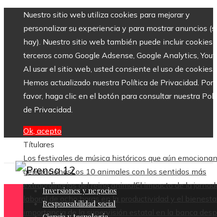
Nuestro sitio web utiliza cookies para mejorar y
personalizar su experiencia y para mostrar anuncios (si
hay). Nuestro sitio web también puede incluir cookies 
terceros como Google Adsense, Google Analytics, Yout
Al usar el sitio web, usted consiente el uso de cookies.
Hemos actualizado nuestra Política de Privacidad. Por
favor, haga clic en el botón para consultar nuestra Polí
de Privacidad.
Ok, acepto
Títulares
Los festivales de música históricos que aún emocionan
generaciones
Los 10 animales con los sentidos más
extraordinarios del reino animal
El impacto de la jornad
Inversiones y negocios
laboral de ocho horas en la productividad y el bienesta
Responsabilidad social
importancia de la supervisión estatal en la banca des
Ciencia y tecnología