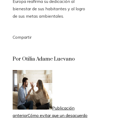
Europa reafirma su dedicación al
bienestar de sus habitantes y al logro
de sus metas ambientales.
Compartir
Facebook
Twitter
LinkedIn
Pinterest
Stumbleupon
Email
Por Otilia Adame Luevano
Publicación
anterior
Cómo evitar que un desacuerdo