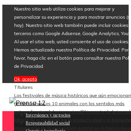
Nuestro sitio web utiliza cookies para mejorar y
personalizar su experiencia y para mostrar anuncios (si
hay). Nuestro sitio web también puede incluir cookies 
terceros como Google Adsense, Google Analytics, Yout
Al usar el sitio web, usted consiente el uso de cookies.
Hemos actualizado nuestra Política de Privacidad. Por
favor, haga clic en el botón para consultar nuestra Polí
de Privacidad.
Ok, acepto
Títulares
Los festivales de música históricos que aún emocionan
generaciones
Los 10 animales con los sentidos más
extraordinarios del reino animal
El impacto de la jornad
Inversiones y negocios
laboral de ocho horas en la productividad y el bienesta
Responsabilidad social
importancia de la supervisión estatal en la banca des
Ciencia y tecnología