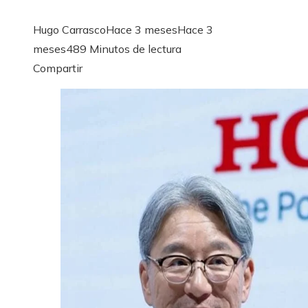
Hugo Carrasco
Hace 3 meses
Hace 3
meses
48
9 Minutos de lectura
Facebook
Twitter
LinkedIn
Pinterest
Stumbleupon
Email
Compartir