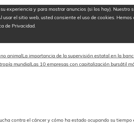
r su experiencia y para mostrar anuncios (si los hay). Nuestro 
usar el sitio web, usted consiente el uso de cookies. Hemos a
ca de Privacidad.
ino animal
La importancia de la supervisión estatal en la ba
ntropía mundial
Las 10 empresas con capitalización bursátil m
lucha contra el cáncer y cómo ha estado ocupando su tiempo