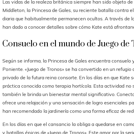
Las vidas de la realeza británica siempre han sido objeto de 
Middleton, la Princesa de Gales, su reciente batalla contra 
diaria que habitualmente permanecen ocultos. A través de l
han dado a conocer detalles sobre cómo Kate está afrontand
Consuelo en el mundo de Juego de
Según se informa, la Princesa de Gales encuentra consuelo y
Poniente. «Juego de Tronos» se ha convertido en un refugio 
privado de la futura reina consorte. En los días en que Kate s
práctica conocida como terapia hortícola. Esta actividad no 
también le brinda un bienestar mental significativo. Conectar
ofrece una relajación y una sensación de logro esenciales p
han recomendado la jardinería como una forma eficaz de reduc
En los días en que el cansancio la obliga a quedarse en cama,
y batallas épicas de «Juego de Tronos». Este amor por la seri