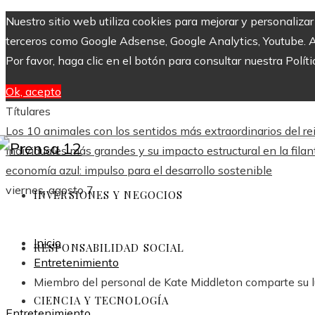
Nuestro sitio web utiliza cookies para mejorar y personaliza
terceros como Google Adsense, Google Analytics, Youtube. Al 
Por favor, haga clic en el botón para consultar nuestra Políti
Ok, acepto
Títulares
Los 10 animales con los sentidos más extraordinarios del re
individuales más grandes y su impacto estructural en la fila
economía azul: impulso para el desarrollo sostenible
viernes, agosto 7
INVERSIONES Y NEGOCIOS
Inicio
RESPONSABILIDAD SOCIAL
Entretenimiento
Miembro del personal de Kate Middleton comparte su 
CIENCIA Y TECNOLOGÍA
Entretenimiento