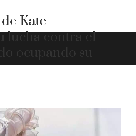
 de Kate
 lucha contra el
ado ocupando su