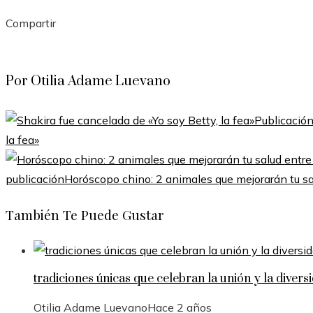
Compartir
Facebook
Twitter
LinkedIn
Pinterest
Stumbleupon
Email
Por Otilia Adame Luevano
Publicación
la fea»
publicación
Horóscopo chino: 2 animales que mejorarán tu salu
También Te Puede Gustar
tradiciones únicas que celebran la unión y la divers
Otilia Adame Luevano
Hace 2 años