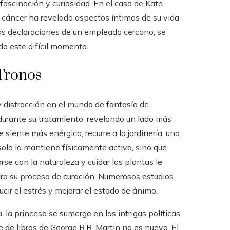
fascinación y curiosidad. En el caso de Kate
el cáncer ha revelado aspectos íntimos de su vida
as declaraciones de un empleado cercano, se
o este difícil momento.
 Tronos
 distracción en el mundo de fantasía de
durante su tratamiento, revelando un lado más
e siente más enérgica, recurre a la jardinería, una
solo la mantiene físicamente activa, sino que
se con la naturaleza y cuidar las plantas le
ara su proceso de curación. Numerosos estudios
ir el estrés y mejorar el estado de ánimo.
 la princesa se sumerge en las intrigas políticas
e de libros de George R.R. Martin no es nuevo. El