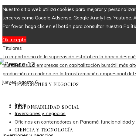
Nuestro sitio web utiliza cookies para mejorar y personaliza
terceros como Google Adsense, Google Analytics, Youtube. Al 
Por favor, haga clic en el botón para consultar nuestra Políti
Ok, acepto
Títulares
La importancia de la supervisión estatal en la banca despu
mundial
Las 10 empresas con capitalización bursátil más a
producción en cadena en la transformación empresarial del 
jueves, agosto 6
INVERSIONES Y NEGOCIOS
Inicio
RESPONSABILIDAD SOCIAL
Inversiones y negocios
Oficinas en contenedores en Panamá: funcionalidad 
CIENCIA Y TECNOLOGÍA
Inversiones y negocios