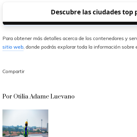
Descubre las ciudades top 
Para obtener más detalles acerca de los contenedores y servi
sitio web
, donde podrás explorar toda la información sobre es
Compartir
Facebook
Twitter
LinkedIn
Pinterest
Stumbleupon
Email
Por Otilia Adame Luevano