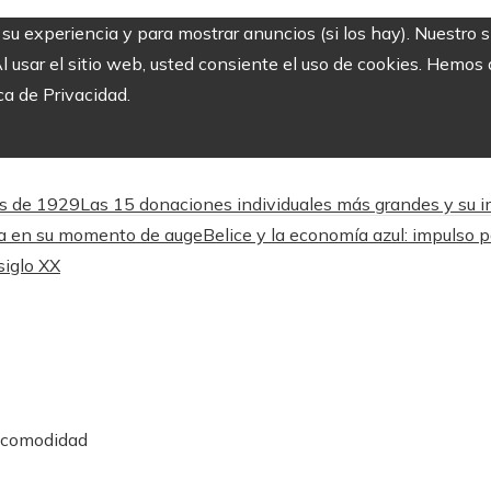
r su experiencia y para mostrar anuncios (si los hay). Nuestro 
usar el sitio web, usted consiente el uso de cookies. Hemos a
ca de Privacidad.
és de 1929
Las 15 donaciones individuales más grandes y su imp
lta en su momento de auge
Belice y la economía azul: impulso p
siglo XX
y comodidad