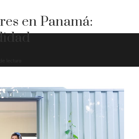
ores en Panamá:
didad
de lectura