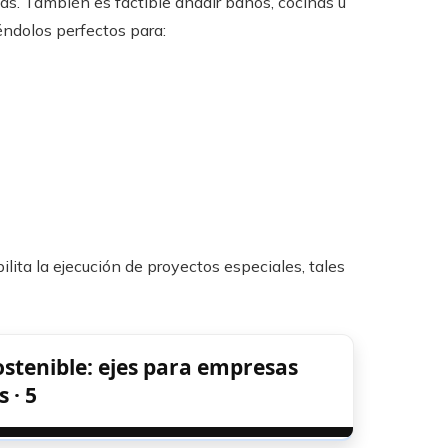
cas. También es factible añadir baños, cocinas u
éndolos perfectos para:
lita la ejecución de proyectos especiales, tales
stenible: ejes para empresas
 · 5