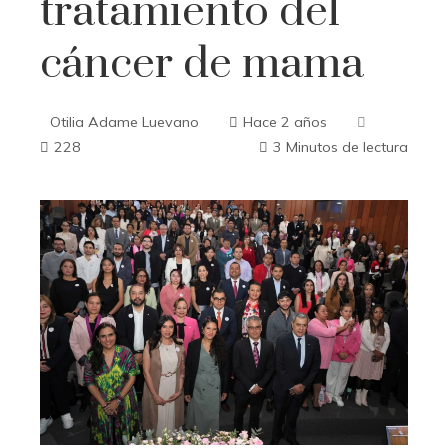
tratamiento del
cáncer de mama
Otilia Adame Luevano
Hace 2 años
228
3 Minutos de lectura
ebook
ter
edIn
erest