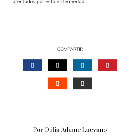
afectadas por esta enfermedad.
COMPARTIR
FACEBOOK
TWITTER
LINKEDIN
PINTERES
STUMBLEUPON
EMAIL
Por Otilia Adame Luevano