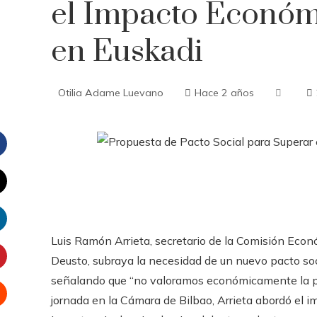
el Impacto Económ
en Euskadi
Otilia Adame Luevano
Hace 2 años
Facebook
witter
Luis Ramón Arrieta, secretario de la Comisión Econ
inkedIn
Deusto, subraya la necesidad de un nuevo pacto soci
interest
señalando que “no valoramos económicamente la paz 
jornada en la Cámara de Bilbao, Arrieta abordó el i