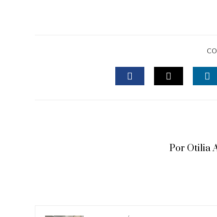
CO
FACEBOOK
TWITTER
L
Por Otili