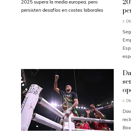
20
pe
Ot
Seg
Emp
Esp
esp
Da
se
op
Ot
Dav
recl
Box