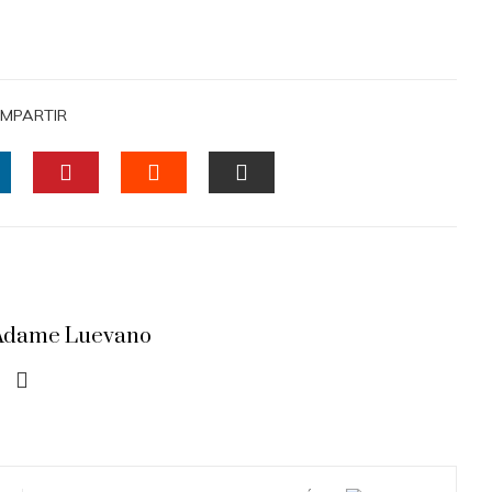
MPARTIR
INKEDIN
PINTEREST
STUMBLEUPON
EMAIL
a Adame Luevano