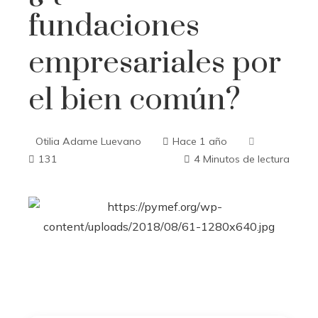
fundaciones
empresariales por
el bien común?
Otilia Adame Luevano
Hace 1 año
131
4 Minutos de lectura
ebook
ter
edIn