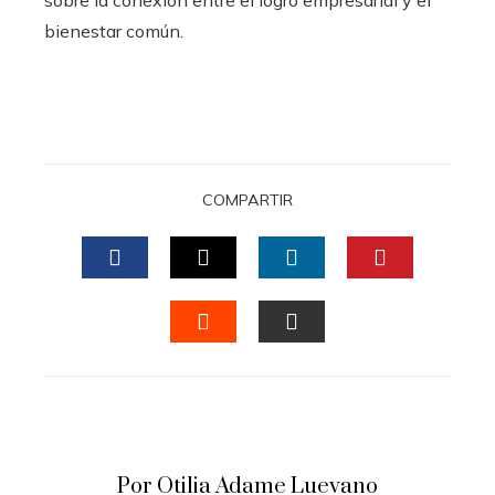
sobre la conexión entre el logro empresarial y el
bienestar común.
COMPARTIR
FACEBOOK
TWITTER
LINKEDIN
PINTERES
STUMBLEUPON
EMAIL
Por Otilia Adame Luevano