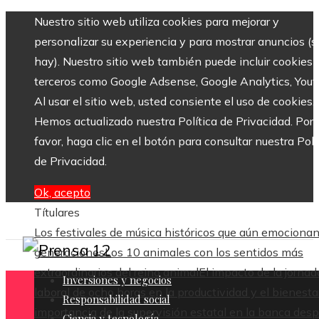
Nuestro sitio web utiliza cookies para mejorar y
personalizar su experiencia y para mostrar anuncios (si
hay). Nuestro sitio web también puede incluir cookies 
terceros como Google Adsense, Google Analytics, Yout
Al usar el sitio web, usted consiente el uso de cookies.
Hemos actualizado nuestra Política de Privacidad. Por
favor, haga clic en el botón para consultar nuestra Polí
de Privacidad.
Ok, acepto
Títulares
Los festivales de música históricos que aún emocionan
generaciones
Los 10 animales con los sentidos más
extraordinarios del reino animal
El impacto de la jornad
Inversiones y negocios
laboral de ocho horas en la productividad y el bienesta
Responsabilidad social
importancia de la supervisión estatal en la banca des
Ciencia y tecnología