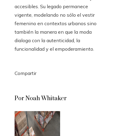
accesibles. Su legado permanece
vigente, modelando no sólo el vestir
femenino en contextos urbanos sino
también la manera en que la moda
dialoga con la autenticidad, la
funcionalidad y el empoderamiento.
Compartir
Facebook
Twitter
LinkedIn
Pinterest
Stumbleupon
Email
Por Noah Whitaker