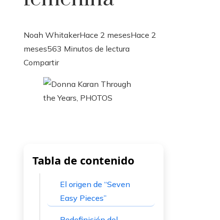
Noah Whitaker
Hace 2 meses
Hace 2
meses
56
3 Minutos de lectura
Facebook
Twitter
LinkedIn
Pinterest
Stumbleupon
Email
Compartir
Tabla de contenido
El origen de “Seven
Easy Pieces”
Redefinición del