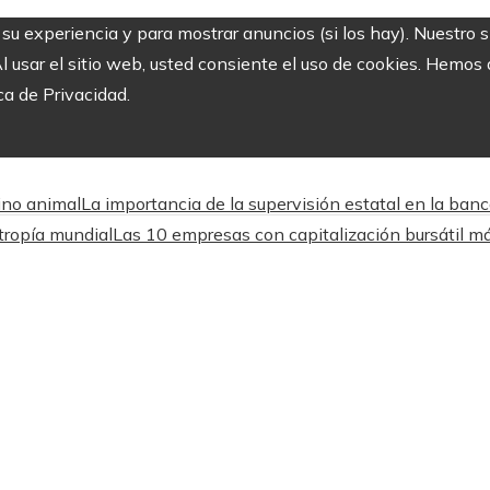
r su experiencia y para mostrar anuncios (si los hay). Nuestro 
usar el sitio web, usted consiente el uso de cookies. Hemos a
ca de Privacidad.
ino animal
La importancia de la supervisión estatal en la ba
ntropía mundial
Las 10 empresas con capitalización bursátil m