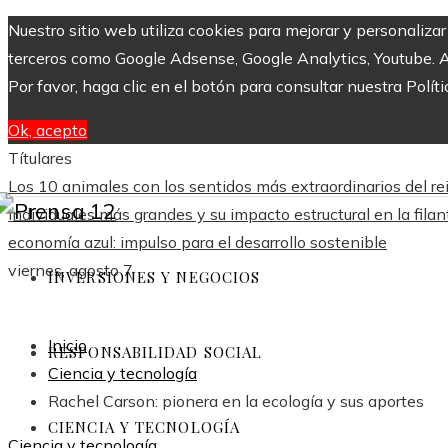
Nuestro sitio web utiliza cookies para mejorar y personaliza
terceros como Google Adsense, Google Analytics, Youtube. Al 
Por favor, haga clic en el botón para consultar nuestra Políti
Ok, acepto
Títulares
Los 10 animales con los sentidos más extraordinarios del re
individuales más grandes y su impacto estructural en la fila
economía azul: impulso para el desarrollo sostenible
viernes, agosto 7
INVERSIONES Y NEGOCIOS
Inicio
RESPONSABILIDAD SOCIAL
Ciencia y tecnología
Rachel Carson: pionera en la ecología y sus aportes
CIENCIA Y TECNOLOGÍA
Ciencia y tecnología