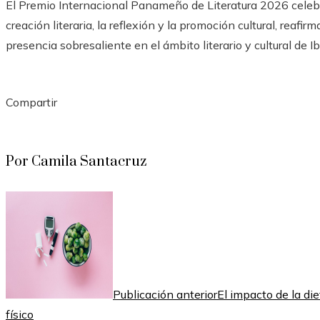
El Premio Internacional Panameño de Literatura 2026 celebr
creación literaria, la reflexión y la promoción cultural, reafi
presencia sobresaliente en el ámbito literario y cultural de I
Compartir
Facebook
Twitter
LinkedIn
Pinterest
Stumbleupon
Email
Por Camila Santacruz
Publicación anterior
El impacto de la di
físico