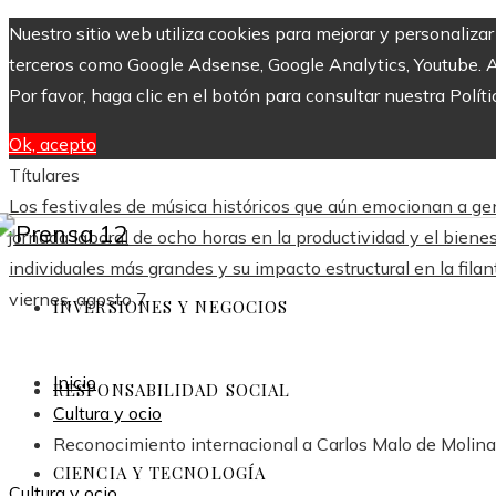
Nuestro sitio web utiliza cookies para mejorar y personaliza
terceros como Google Adsense, Google Analytics, Youtube. Al 
Por favor, haga clic en el botón para consultar nuestra Políti
Ok, acepto
Títulares
Los festivales de música históricos que aún emocionan a g
jornada laboral de ocho horas en la productividad y el biene
individuales más grandes y su impacto estructural en la fila
viernes, agosto 7
INVERSIONES Y NEGOCIOS
Inicio
RESPONSABILIDAD SOCIAL
Cultura y ocio
Reconocimiento internacional a Carlos Malo de Molina
CIENCIA Y TECNOLOGÍA
Cultura y ocio