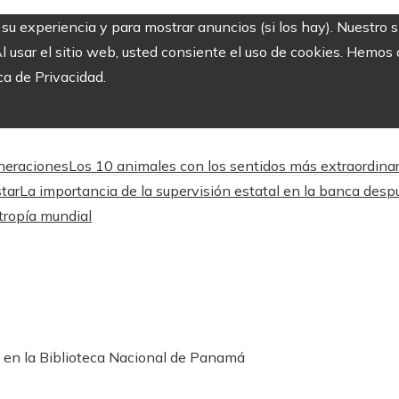
r su experiencia y para mostrar anuncios (si los hay). Nuestro 
usar el sitio web, usted consiente el uso de cookies. Hemos a
ca de Privacidad.
eneraciones
Los 10 animales con los sentidos más extraordinar
star
La importancia de la supervisión estatal en la banca des
ntropía mundial
 en la Biblioteca Nacional de Panamá