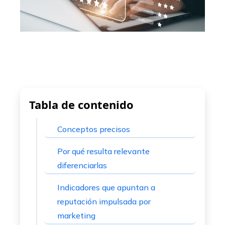
edIn
erest
mbleupon
l
Tabla de contenido
Conceptos precisos
Por qué resulta relevante
diferenciarlas
Indicadores que apuntan a
reputación impulsada por
marketing