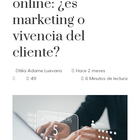
online: ¿es
marketing o
vivencia del
cliente?
Otilia Adame Luevano
Hace 2 meses
49
6 Minutos de lectura
ebook
ter