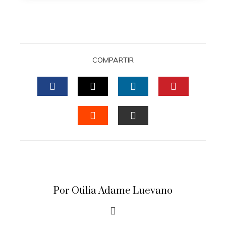
COMPARTIR
FACEBOOK
TWITTER
LINKEDIN
PINTERES
STUMBLEUPON
EMAIL
Por Otilia Adame Luevano