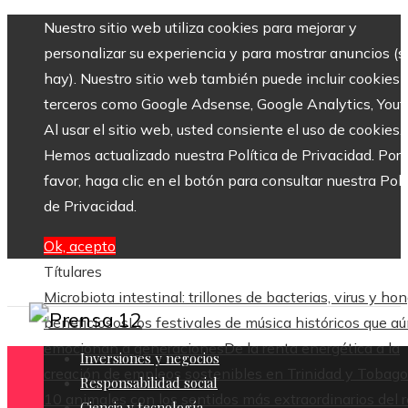
Nuestro sitio web utiliza cookies para mejorar y
personalizar su experiencia y para mostrar anuncios (si
hay). Nuestro sitio web también puede incluir cookies 
terceros como Google Adsense, Google Analytics, Yout
Al usar el sitio web, usted consiente el uso de cookies.
Hemos actualizado nuestra Política de Privacidad. Por
favor, haga clic en el botón para consultar nuestra Polí
de Privacidad.
Ok, acepto
Títulares
Microbiota intestinal: trillones de bacterias, virus y ho
beneficiosos
Los festivales de música históricos que a
emocionan a generaciones
De la renta energética a la
Inversiones y negocios
creación de empleos sostenibles en Trinidad y Tobago
Responsabilidad social
10 animales con los sentidos más extraordinarios del 
Ciencia y tecnología