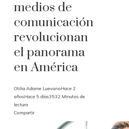
medios de
comunicación
revolucionan
el panorama
en América
Otilia Adame Luevano
Hace 2
años
Hace 5 días
353
2 Minutos de
lectura
Facebook
Twitter
LinkedIn
Pinterest
Stumbleupon
Email
Compartir