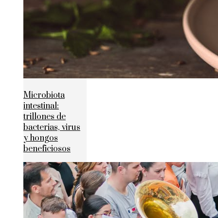
Microbiota
intestinal:
trillones de
bacterias, virus
y hongos
beneficiosos