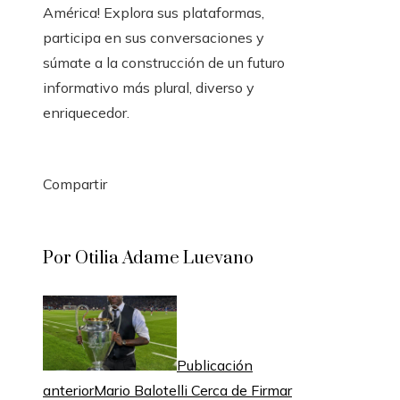
América! Explora sus plataformas,
participa en sus conversaciones y
súmate a la construcción de un futuro
informativo más plural, diverso y
enriquecedor.
Compartir
Facebook
Twitter
LinkedIn
Pinterest
Stumbleupon
Email
Por Otilia Adame Luevano
Publicación
anterior
Mario Balotelli Cerca de Firmar