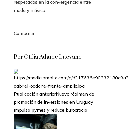
respetadas en la convergencia entre
moda y música.
Compartir
Facebook
Twitter
LinkedIn
Pinterest
Stumbleupon
Email
Por Otilia Adame Luevano
Publicación anterior
Nuevo régimen de
promoción de inversiones en Uruguay
impulsa pymes y reduce burocracia