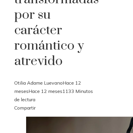
por su
carácter
romántico y
atrevido
Otilia Adame Luevano
Hace 12
meses
Hace 12 meses
113
3 Minutos
de lectura
Facebook
Twitter
LinkedIn
Pinterest
Stumbleupon
Email
Compartir