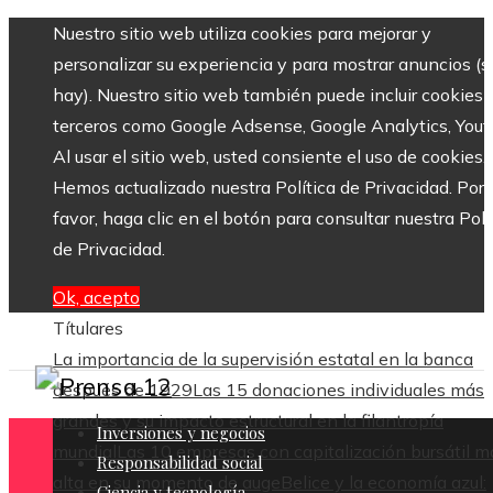
Nuestro sitio web utiliza cookies para mejorar y
personalizar su experiencia y para mostrar anuncios (si
hay). Nuestro sitio web también puede incluir cookies 
terceros como Google Adsense, Google Analytics, Yout
Al usar el sitio web, usted consiente el uso de cookies.
Hemos actualizado nuestra Política de Privacidad. Por
favor, haga clic en el botón para consultar nuestra Polí
de Privacidad.
Ok, acepto
Títulares
La importancia de la supervisión estatal en la banca
después de 1929
Las 15 donaciones individuales más
grandes y su impacto estructural en la filantropía
Inversiones y negocios
mundial
Las 10 empresas con capitalización bursátil m
Responsabilidad social
alta en su momento de auge
Belice y la economía azul:
Ciencia y tecnología