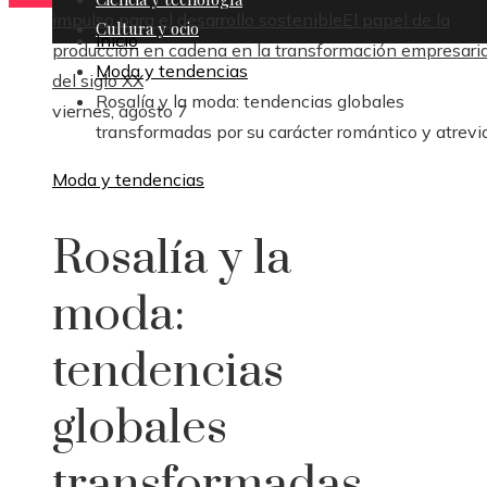
impulso para el desarrollo sostenible
El papel de la
Cultura y ocio
Inicio
producción en cadena en la transformación empresaria
Moda y tendencias
del siglo XX
Rosalía y la moda: tendencias globales
viernes, agosto 7
transformadas por su carácter romántico y atrevi
Moda y tendencias
Rosalía y la
moda:
tendencias
globales
transformadas