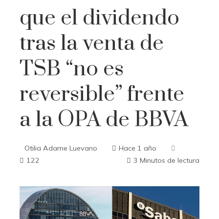
que el dividendo
tras la venta de
TSB “no es
reversible” frente
a la OPA de BBVA
Otilia Adame Luevano
Hace 1 año
122
3 Minutos de lectura
ebook