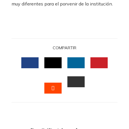
muy diferentes para el porvenir de la institución.
COMPARTIR
FACEBOOK
TWITTER
LINKEDIN
PINTERES
EMAIL
STUMBLEUPON