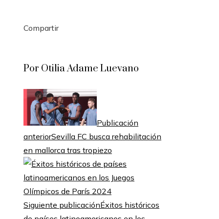
Compartir
Facebook
Twitter
LinkedIn
Pinterest
Stumbleupon
Email
Por Otilia Adame Luevano
Publicación
anterior
Sevilla FC busca rehabilitación
en mallorca tras tropiezo
Siguiente publicación
Éxitos históricos
de países latinoamericanos en los