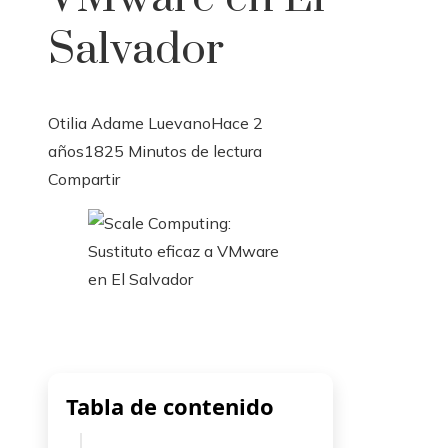
Salvador
Otilia Adame Luevano
Hace 2
años
182
5 Minutos de lectura
Facebook
Twitter
LinkedIn
Pinterest
Stumbleupon
Email
Compartir
Tabla de contenido