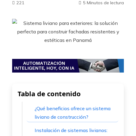
221
5 Minutos de lectura
ebook
ter
edIn
erest
Tabla de contenido
mbleupon
¿Qué beneficios ofrece un sistema
l
liviano de construcción?
Instalación de sistemas livianos: