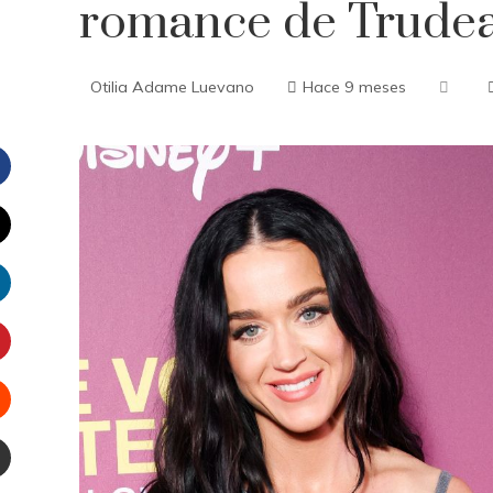
romance de Trude
Otilia Adame Luevano
Hace 9 meses
Facebook
witter
inkedIn
interest
Stumbleupon