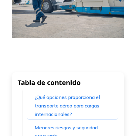
edIn
erest
mbleupon
l
Tabla de contenido
¿Qué opciones proporciona el
transporte aéreo para cargas
internacionales?
Menores riesgos y seguridad