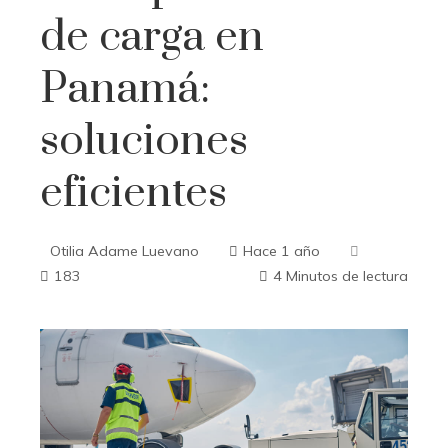
de carga en
Panamá:
soluciones
eficientes
Otilia Adame Luevano
Hace 1 año
183
4 Minutos de lectura
ebook
ter