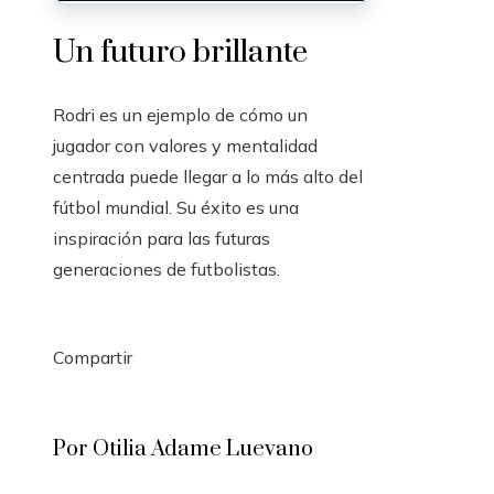
Un futuro brillante
Rodri es un ejemplo de cómo un
jugador con valores y mentalidad
centrada puede llegar a lo más alto del
fútbol mundial. Su éxito es una
inspiración para las futuras
generaciones de futbolistas.
Compartir
Facebook
Twitter
LinkedIn
Pinterest
Stumbleupon
Email
Por Otilia Adame Luevano