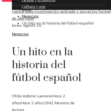
bacterias, virus y hongos beneficiosos
Córdoba atrae
Cultura y ocio
Inicio
capital para investigación aplicada y proyectos format
Negocios
de alto nivel
Un hito en la historia del fútbol español
lunes, agosto 10
Negocios
Un hito en la
historia del
fútbol español
Otilia Adame Luevano
Hace 2
años
Hace 2 años
194
2 Minutos de
lectura