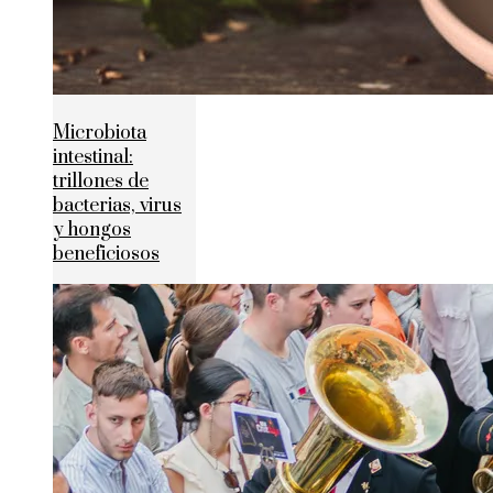
Microbiota
intestinal:
trillones de
bacterias, virus
y hongos
beneficiosos