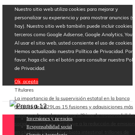
Nuestro sitio web utiliza cookies para mejorar y
personalizar su experiencia y para mostrar anuncios (si
hay). Nuestro sitio web también puede incluir cookies 
terceros como Google Adsense, Google Analytics, Yout
Al usar el sitio web, usted consiente el uso de cookies.
Hemos actualizado nuestra Política de Privacidad. Por
favor, haga clic en el botón para consultar nuestra Polí
de Privacidad.
Ok, acepto
Títulares
La importancia de la supervisión estatal en la banca
después de 1929
Las 15 fusiones y adquisiciones más
caras en el mundo empresarial
Cómo la responsabilida
Inversiones y negocios
social corporativa contribuye a la reducción de emisio
Responsabilidad social
en ciudades belgas
Microbiota intestinal: trillones de
Ciencia y tecnología