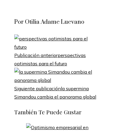
Facebook
Twitter
LinkedIn
Pinterest
Stumbleupon
Email
Por Otilia Adame Luevano
Publicación anterior
perspectivas
optimistas para el futuro
Siguiente publicación
la supermina
Simandou cambia el panorama global
También Te Puede Gustar