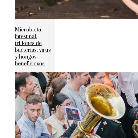
Microbiota
intestinal:
trillones de
bacterias, virus
y hongos
beneficiosos