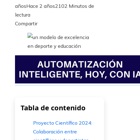
años
Hace 2 años
210
2 Minutos de
lectura
Facebook
Twitter
LinkedIn
Pinterest
Stumbleupon
Email
Compartir
Tabla de contenido
Proyecto Científico 2024:
Colaboración entre