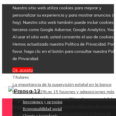
Nuestro sitio web utiliza cookies para mejorar y
personalizar su experiencia y para mostrar anuncios (si
hay). Nuestro sitio web también puede incluir cookies 
terceros como Google Adsense, Google Analytics, Yout
Al usar el sitio web, usted consiente el uso de cookies.
Hemos actualizado nuestra Política de Privacidad. Por
favor, haga clic en el botón para consultar nuestra Polí
de Privacidad.
Ok, acepto
Títulares
La importancia de la supervisión estatal en la banca
después de 1929
Las 15 fusiones y adquisiciones más
caras en el mundo empresarial
Cómo la responsabilida
Inversiones y negocios
social corporativa contribuye a la reducción de emisio
Responsabilidad social
en ciudades belgas
Microbiota intestinal: trillones de
Ciencia y tecnología