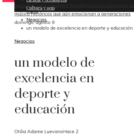
bacterias, virus y hongos beneficiosos
Los festivales d
Cultura y ocio
Inicio
música históricos que aún emocionan a generaciones
Negocios
domingo, agosto 9
un modelo de excelencia en deporte y educación
Negocios
un modelo de
excelencia en
deporte y
educación
Otilia Adame Luevano
Hace 2