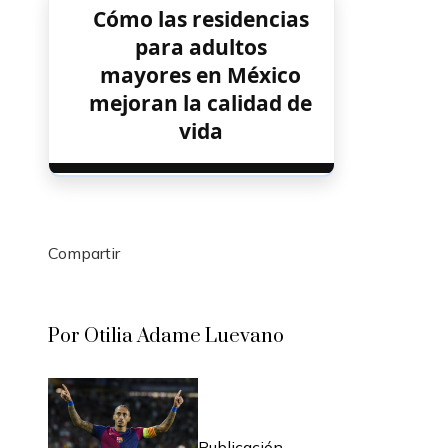
Cómo las residencias
para adultos
mayores en México
mejoran la calidad de
vida
Compartir
Facebook
Twitter
LinkedIn
Pinterest
Stumbleupon
Email
Por Otilia Adame Luevano
Publicación