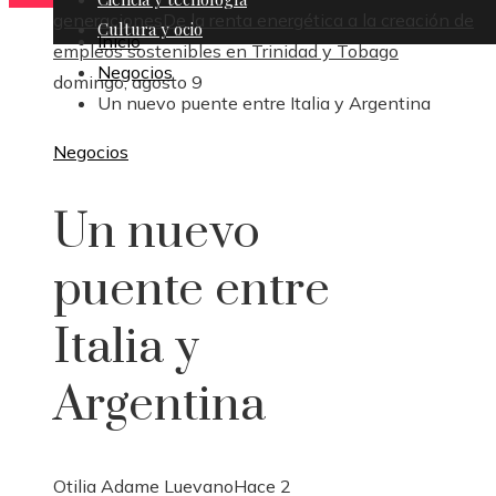
generaciones
De la renta energética a la creación de
Cultura y ocio
Inicio
empleos sostenibles en Trinidad y Tobago
Negocios
domingo, agosto 9
Un nuevo puente entre Italia y Argentina
Negocios
Un nuevo
puente entre
Italia y
Argentina
Otilia Adame Luevano
Hace 2