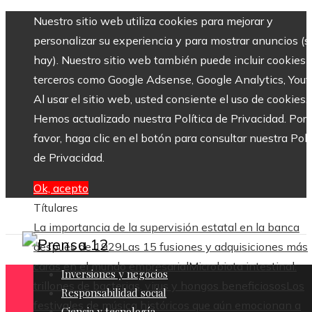
Nuestro sitio web utiliza cookies para mejorar y
personalizar su experiencia y para mostrar anuncios (si
hay). Nuestro sitio web también puede incluir cookies 
terceros como Google Adsense, Google Analytics, Yout
Al usar el sitio web, usted consiente el uso de cookies.
Hemos actualizado nuestra Política de Privacidad. Por
favor, haga clic en el botón para consultar nuestra Polí
de Privacidad.
Ok, acepto
Títulares
La importancia de la supervisión estatal en la banca
después de 1929
Las 15 fusiones y adquisiciones más
caras en el mundo empresarial
Microbiota intestinal:
Inversiones y negocios
trillones de bacterias, virus y hongos beneficiosos
Los
Responsabilidad social
festivales de música históricos que aún emocionan a
Ciencia y tecnología