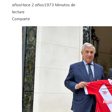
años
Hace 2 años
197
3 Minutos de
lectura
Facebook
Twitter
LinkedIn
Pinterest
Stumbleupon
Email
Compartir