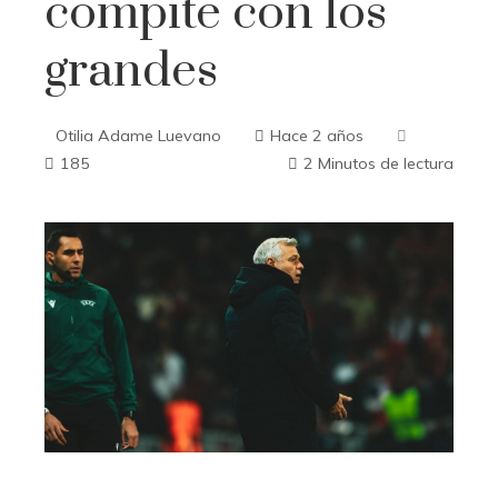
compite con los
grandes
Otilia Adame Luevano
Hace 2 años
185
2 Minutos de lectura
ebook
ter
edIn
erest