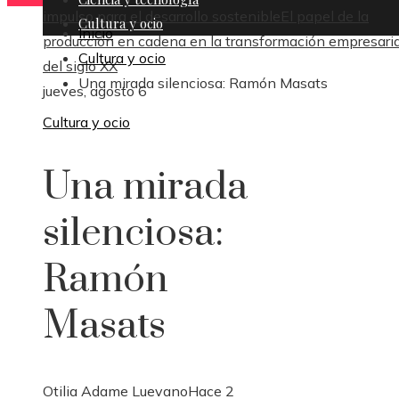
impulso para el desarrollo sostenible
El papel de la
Cultura y ocio
Inicio
producción en cadena en la transformación empresaria
Cultura y ocio
del siglo XX
Una mirada silenciosa: Ramón Masats
jueves, agosto 6
Cultura y ocio
Una mirada
silenciosa:
Ramón
Masats
Otilia Adame Luevano
Hace 2