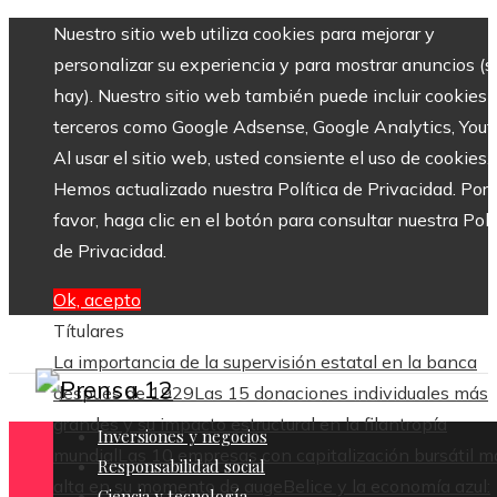
Nuestro sitio web utiliza cookies para mejorar y
personalizar su experiencia y para mostrar anuncios (si
hay). Nuestro sitio web también puede incluir cookies 
terceros como Google Adsense, Google Analytics, Yout
Al usar el sitio web, usted consiente el uso de cookies.
Hemos actualizado nuestra Política de Privacidad. Por
favor, haga clic en el botón para consultar nuestra Polí
de Privacidad.
Ok, acepto
Títulares
La importancia de la supervisión estatal en la banca
después de 1929
Las 15 donaciones individuales más
grandes y su impacto estructural en la filantropía
Inversiones y negocios
mundial
Las 10 empresas con capitalización bursátil m
Responsabilidad social
alta en su momento de auge
Belice y la economía azul:
Ciencia y tecnología