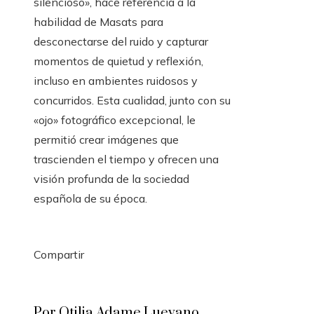
silencioso», hace referencia a la
habilidad de Masats para
desconectarse del ruido y capturar
momentos de quietud y reflexión,
incluso en ambientes ruidosos y
concurridos. Esta cualidad, junto con su
«ojo» fotográfico excepcional, le
permitió crear imágenes que
trascienden el tiempo y ofrecen una
visión profunda de la sociedad
española de su época.
Compartir
Facebook
Twitter
LinkedIn
Pinterest
Stumbleupon
Email
Por Otilia Adame Luevano