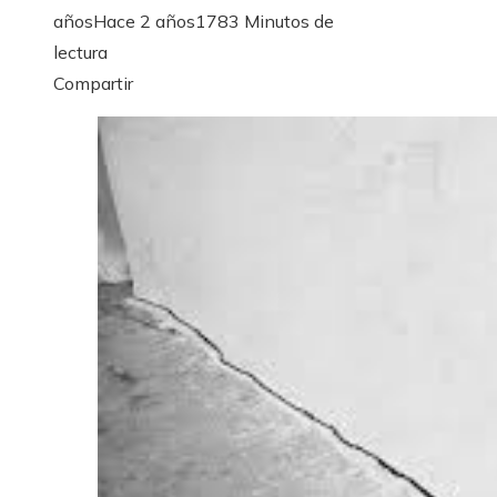
años
Hace 2 años
178
3 Minutos de
lectura
Facebook
Twitter
LinkedIn
Pinterest
Stumbleupon
Email
Compartir