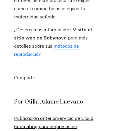
a través de este proceso, si lo eliges
como el camino hacia asegurar tu
maternidad soñada.
¿Deseas más información?
Visita el
sitio web de Babynova
para más
detalles sobre sus
métodos de
reproducción
.
Compartir
Facebook
Twitter
LinkedIn
Pinterest
Stumbleupon
Email
Por Otilia Adame Luevano
Publicación anterior
Servicio de Cloud
Computing para empresas en