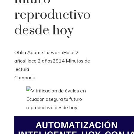
reproductivo
desde hoy
Otilia Adame Luevano
Hace 2
años
Hace 2 años
281
4 Minutos de
lectura
Facebook
Twitter
LinkedIn
Pinterest
Stumbleupon
Email
Compartir