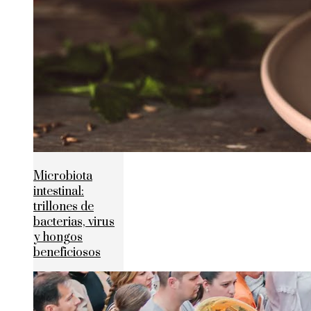
Microbiota
intestinal:
trillones de
bacterias, virus
y hongos
beneficiosos