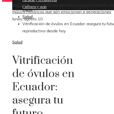
bacterias, virus y hongos beneficiosos
Los festivales d
Cultura y ocio
Inicio
música históricos que aún emocionan a generaciones
Salud
lunes, agosto 10
Vitrificación de óvulos en Ecuador: asegura tu futu
reproductivo desde hoy
Salud
Vitrificación
de óvulos en
Ecuador:
asegura tu
futuro