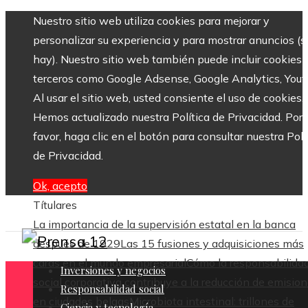
Nuestro sitio web utiliza cookies para mejorar y
personalizar su experiencia y para mostrar anuncios (si
hay). Nuestro sitio web también puede incluir cookies 
terceros como Google Adsense, Google Analytics, Yout
Al usar el sitio web, usted consiente el uso de cookies.
Hemos actualizado nuestra Política de Privacidad. Por
favor, haga clic en el botón para consultar nuestra Polí
de Privacidad.
Ok, acepto
Títulares
La importancia de la supervisión estatal en la banca
después de 1929
Las 15 fusiones y adquisiciones más
caras en el mundo empresarial
Cómo la responsabilida
Inversiones y negocios
social corporativa contribuye a la reducción de emisio
Responsabilidad social
en ciudades belgas
Microbiota intestinal: trillones de
Ciencia y tecnología