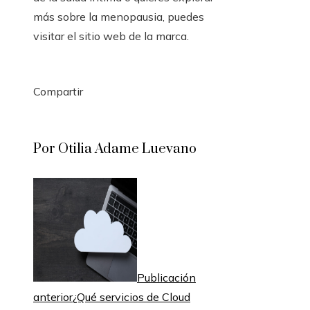
más sobre la menopausia, puedes
visitar el sitio web de la marca.
Compartir
Facebook
Twitter
LinkedIn
Pinterest
Stumbleupon
Email
Por Otilia Adame Luevano
Publicación
anterior
¿Qué servicios de Cloud