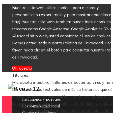
Nuestro sitio web utiliza cookies para mejorar y
personalizar su experiencia y para mostrar anuncios (si
hay). Nuestro sitio web también puede incluir cookies 
terceros como Google Adsense, Google Analytics, Yout
Al usar el sitio web, usted consiente el uso de cookies.
Hemos actualizado nuestra Política de Privacidad. Por
favor, haga clic en el botón para consultar nuestra Polí
de Privacidad.
Ok, acepto
Títulares
Microbiota intestinal: trillones de bacterias, virus y ho
beneficiosos
Los festivales de música históricos que a
emocionan a generaciones
De la renta energética a la
Inversiones y negocios
creación de empleos sostenibles en Trinidad y Tobago
Responsabilidad social
10 animales con los sentidos más extraordinarios del 
Ciencia y tecnología