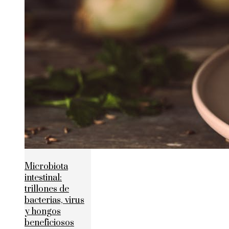
Microbiota
intestinal:
trillones de
bacterias, virus
y hongos
beneficiosos