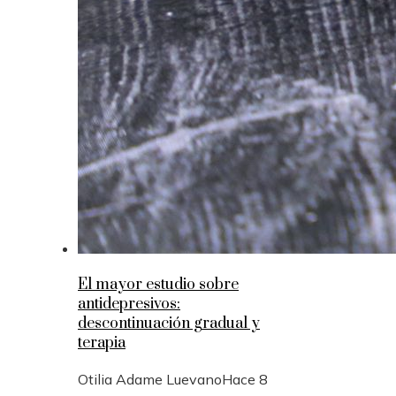
El mayor estudio sobre
antidepresivos:
descontinuación gradual y
terapia
Otilia Adame Luevano
Hace 8