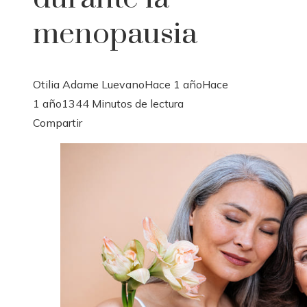
menopausia
Otilia Adame Luevano
Hace 1 año
Hace
1 año
134
4 Minutos de lectura
Facebook
Twitter
LinkedIn
Pinterest
Stumbleupon
Email
Compartir